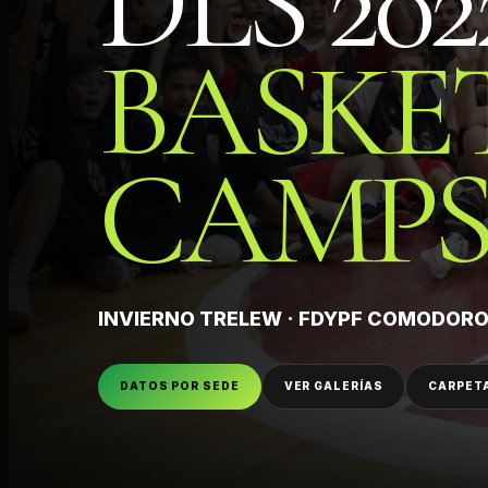
DLS 202
BASKE
CAMPS
INVIERNO TRELEW · FDYPF COMODORO
DATOS POR SEDE
VER GALERÍAS
CARPETA