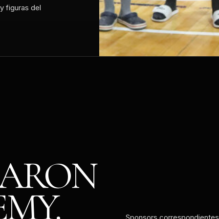
y figuras del
ARON
EMY.
Sponsors correspondientes 