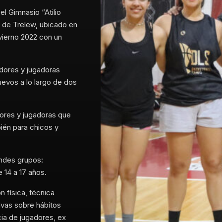
 el Gimnasio “Atilio
n de Trelew, ubicado en
vierno 2022 con un
adores y jugadoras
evos a lo largo de dos
dores y jugadoras que
ién para chicos y
ndes grupos:
 14 a 17 años.
n física, técnica
tivas sobre hábitos
ia de jugadores, ex