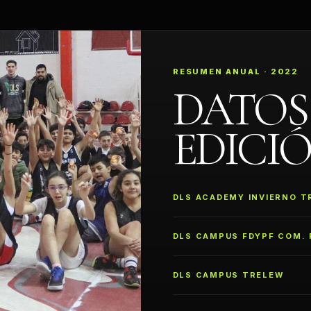
RESUMEN ANUAL · 2022
DATOS
EDICIÓ
DLS ACADEMY INVIERNO T
DLS CAMPUS FDYPF COM. 
DLS CAMPUS TRELEW